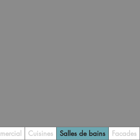
mercial
Cuisines
Salles de bains
Facades